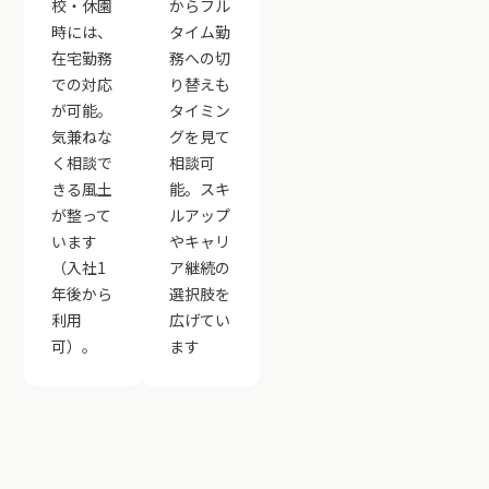
校・休園
からフル
時には、
タイム勤
在宅勤務
務への切
での対応
り替えも
が可能。
タイミン
気兼ねな
グを見て
く相談で
相談可
きる風土
能。スキ
が整って
ルアップ
います
やキャリ
（入社1
ア継続の
年後から
選択肢を
利用
広げてい
可）。
ます