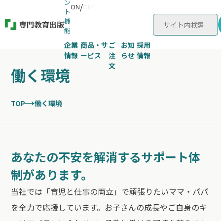
ン
/
ON
OFF
h
ー
ト
ド
機
能
企業
商品・サ
ご
お知
採用
情報
ービス
注
らせ
情報
文
働く環境
TOP
働く環境
あなたの不安を解消するサポート体
制があります。
当社では「育児と仕事の両立」で頑張りたいママ・パパ
を全力で応援しています。お子さんの成長やご自身のキ