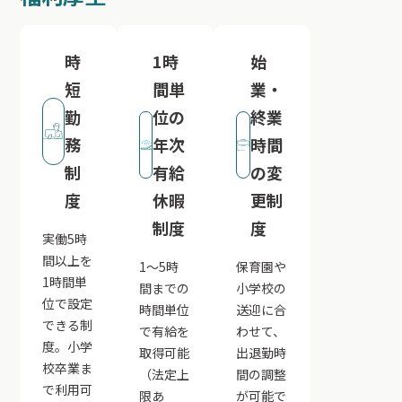
時
1時
始
短
間単
業・
勤
位の
終業
務
年次
時間
制
有給
の変
度
休暇
更制
制度
度
実働5時
間以上を
1～5時
保育園や
1時間単
間までの
小学校の
位で設定
時間単位
送迎に合
できる制
で有給を
わせて、
度。小学
取得可能
出退勤時
校卒業ま
（法定上
間の調整
で利用可
限あ
が可能で